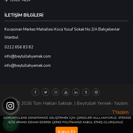
İLETİŞİM BİLGİLERİ
Kocasinan Merkez Mahallesi Koca Yusuf Sokak No:2/A Bahçelievler
İstanbul
0212 656 83 82
info@beytullahyemek.com
info@beytullahyemek.com
© 2026 Tüm Hakları Saklıdır. | Beytullah Yemek- Yazılım:
TYazılım
GÖRÜNTÜLEME DENEYİMİNİZİ GELİŞTİRMEK İÇİN ÇEREZLERİ KULLANIYORUZ. SİTEMİZE
GÖZ ATMAYA DEVAM EDEREK ÇEREZ POLİTİKAMIZI KABUL ETMİŞ OLURSUNUZ.
Kabul Et