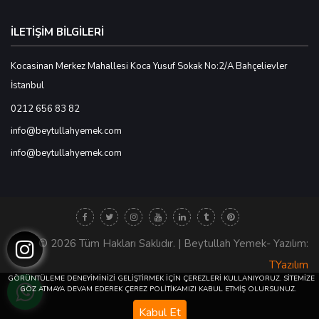
İLETİŞİM BİLGİLERİ
Kocasinan Merkez Mahallesi Koca Yusuf Sokak No:2/A Bahçelievler
İstanbul
0212 656 83 82
info@beytullahyemek.com
info@beytullahyemek.com
© 2026 Tüm Hakları Saklıdır. | Beytullah Yemek- Yazılım:
TYazılım
GÖRÜNTÜLEME DENEYİMİNİZİ GELİŞTİRMEK İÇİN ÇEREZLERİ KULLANIYORUZ. SİTEMİZE
GÖZ ATMAYA DEVAM EDEREK ÇEREZ POLİTİKAMIZI KABUL ETMİŞ OLURSUNUZ.
Kabul Et