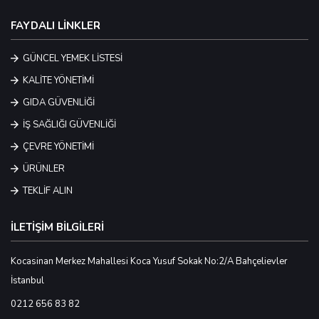
FAYDALI LİNKLER
GÜNCEL YEMEK LİSTESİ
KALİTE YÖNETİMİ
GIDA GÜVENLİĞİ
İŞ SAĞLIĞI GÜVENLİĞİ
ÇEVRE YÖNETİMİ
ÜRÜNLER
TEKLİF ALIN
İLETİŞİM BİLGİLERİ
Kocasinan Merkez Mahallesi Koca Yusuf Sokak No:2/A Bahçelievler
İstanbul
0212 656 83 82