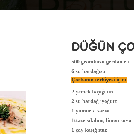
DÜĞÜN ÇO
500 gramkuzu gerdan eti
6 su bardağısu
Çorbanın terbiyesi için:
2 yemek kaşığı un
2 su bardağ ıyoğurt
1 yumurta sarısı
1ttaze sıkılmış limon suyu
1 çay kaşığ ıtuz