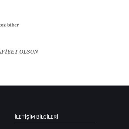
 toz biber
AFİYET OLSUN
İLETİŞİM BİLGİLERİ