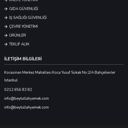
KALİTE YÖNETİMİ
GIDA GÜVENLİĞİ
İŞ SAĞLIĞI GÜVENLİĞİ
ÇEVRE YÖNETİMİ
ÜRÜNLER
TEKLİF ALIN
İLETİŞİM BİLGİLERİ
Kocasinan Merkez Mahallesi Koca Yusuf Sokak No:2/A Bahçelievler
İstanbul
0212 656 83 82
info@beytullahyemek.com
info@beytullahyemek.com