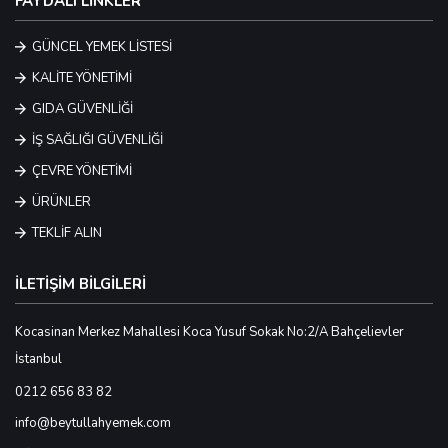
FAYDALI LİNKLER
GÜNCEL YEMEK LİSTESİ
KALİTE YÖNETİMİ
GIDA GÜVENLİĞİ
İŞ SAĞLIĞI GÜVENLİĞİ
ÇEVRE YÖNETİMİ
ÜRÜNLER
TEKLİF ALIN
İLETİŞİM BİLGİLERİ
Kocasinan Merkez Mahallesi Koca Yusuf Sokak No:2/A Bahçelievler
İstanbul
0212 656 83 82
info@beytullahyemek.com