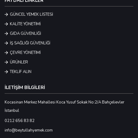
FAYDALI LİNKLER
GÜNCEL YEMEK LİSTESİ
KALİTE YÖNETİMİ
GIDA GÜVENLİĞİ
İŞ SAĞLIĞI GÜVENLİĞİ
ÇEVRE YÖNETİMİ
ÜRÜNLER
TEKLİF ALIN
İLETİŞİM BİLGİLERİ
Kocasinan Merkez Mahallesi Koca Yusuf Sokak No:2/A Bahçelievler
İstanbul
0212 656 83 82
info@beytullahyemek.com